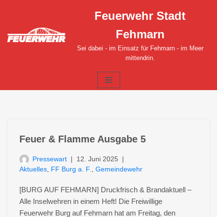
Feuerwehr Stadt
Zum
Fehmarn
Inhalt
springen
Sei dabei - im Einsatz für Fehmarn - im Meer
mittendrin.
Feuer & Flamme Ausgabe 5
Pressewart
12. Juni 2025
Aktuelles
,
FF Burg a. F.
,
Gemeindewehr
[BURG AUF FEHMARN] Druckfrisch & Brandaktuell –
Alle Inselwehren in einem Heft! Die Freiwillige
Feuerwehr Burg auf Fehmarn hat am Freitag, den